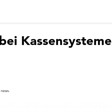
bei Kassensystemen
n
news.