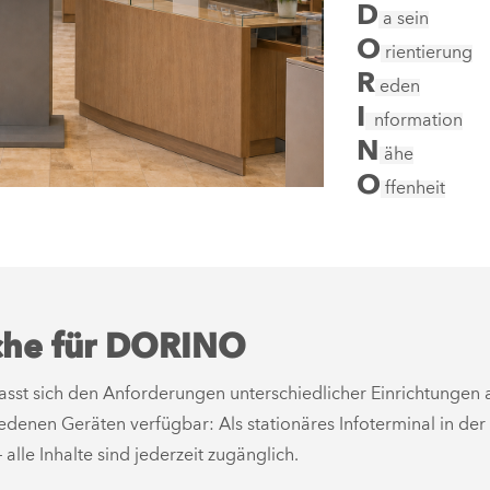
D
a sein
O
rientierung
R
eden
I
nformation
N
ähe
O
ffenheit
he für DORINO
asst sich den Anforderungen unterschiedlicher Einrichtungen 
iedenen Geräten verfügbar: Als stationäres Infoterminal in der
le Inhalte sind jederzeit zugänglich.