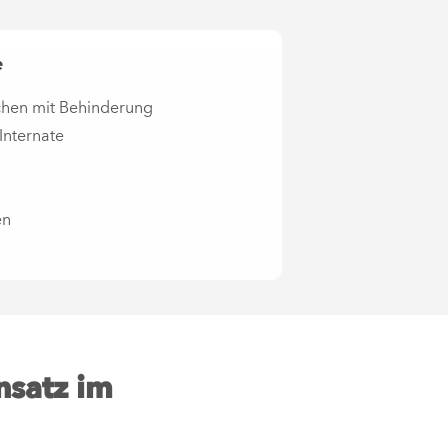
e
chen mit Behinderung
Internate
en
nsatz im