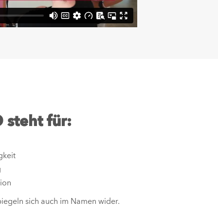
steht für:
gkeit
g
ion
piegeln sich auch im Namen wider.