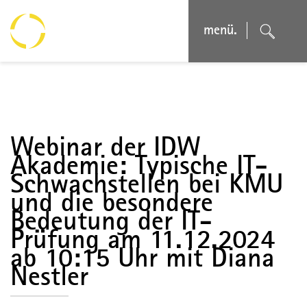
menü.
Webinar der IDW
Akademie: Typische IT-
Schwachstellen bei KMU
und die besondere
Bedeutung der IT-
Prüfung am 11.12.2024
ab 10:15 Uhr mit Diana
Nestler