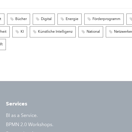
t
Bücher
Digital
Energie
Förderprogramm
rheit
KI
Künstliche Intelligenz
National
Netzwerke
ft
Services
BI as a Service.
BPMN 2.0 Workshops.