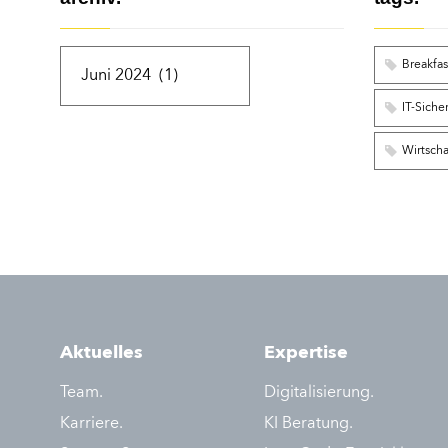
Breakfas
IT-Siche
Wirtscha
Aktuelles
Expertise
Team.
Digitalisierung.
Karriere.
KI Beratung.